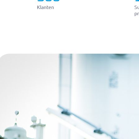
Klanten
Su
pr