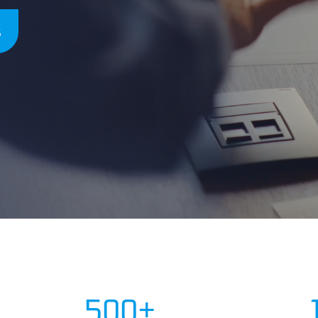
s
500+