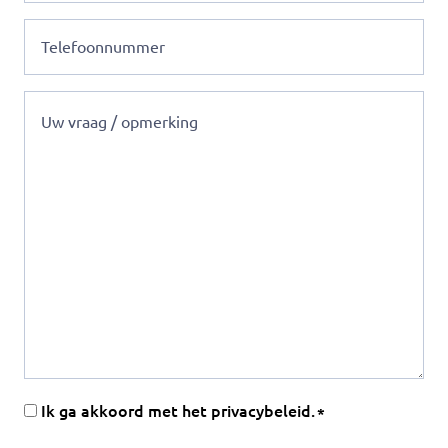
Geen
titel
Geen
titel
Instemming
Ik ga akkoord met het privacybeleid.
(Vereist)