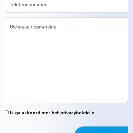
titel
Geen
titel
Instemming
Ik ga akkoord met het privacybeleid.
(Vereist)
CAPTCHA