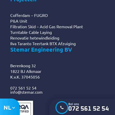
Cofferdam – FUGRO
P&A Unit
Filtration Skid – Acid Gas Removal Plant
Turntable Cable Laying
Renovatie hetewindleiding
Ilva Taranto Teertank BTX Afzuiging
Stemar Engineering BV
Berenkoog 32
1822 BJ Alkmaar
K.v.K. 37045056
072 561 52 54
info@stemar.com
Bel ons
NL
072 561 52 54