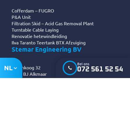
Cofferdam – FUGRO
P&A Unit
Filtration Skid – Acid Gas Removal Plant
Turntable Cable Laying
Renovatie hetewindleiding
Ilva Taranto Teertank BTX Afzuiging
Stemar Engineering BV
Bel ons
NL
Berenkoog 32
072 561 52 54
1822 BJ Alkmaar
K.v.K. 37045056
072 561 52 54
info@stemar.com