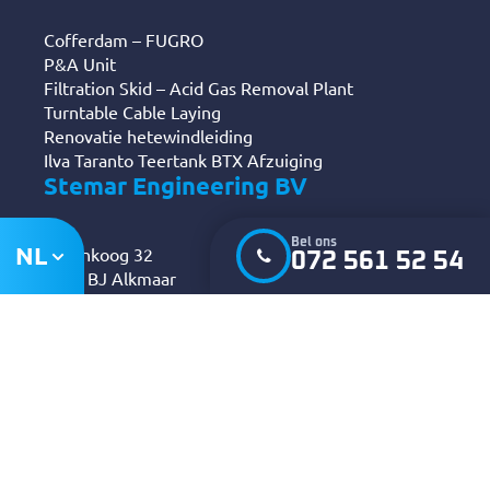
Cofferdam – FUGRO
P&A Unit
Filtration Skid – Acid Gas Removal Plant
Turntable Cable Laying
Renovatie hetewindleiding
Ilva Taranto Teertank BTX Afzuiging
Stemar Engineering BV
Bel ons
NL
Berenkoog 32
072 561 52 54
1822 BJ Alkmaar
K.v.K. 37045056
072 561 52 54
info@stemar.com