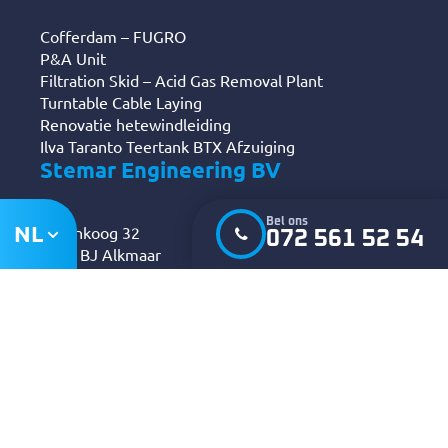
Cofferdam – FUGRO
P&A Unit
Filtration Skid – Acid Gas Removal Plant
Turntable Cable Laying
Renovatie hetewindleiding
Ilva Taranto Teertank BTX Afzuiging
Stemar Engineering BV
Bel ons
NL
Berenkoog 32
072 561 52 54
1822 BJ Alkmaar
K.v.K. 37045056
072 561 52 54
info@stemar.com