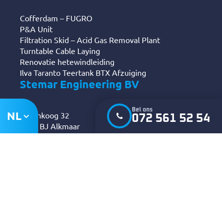
Cofferdam – FUGRO
P&A Unit
Filtration Skid – Acid Gas Removal Plant
Turntable Cable Laying
Renovatie hetewindleiding
Ilva Taranto Teertank BTX Afzuiging
Stemar Engineering BV
Bel ons
NL
Berenkoog 32
072 561 52 54
1822 BJ Alkmaar
K.v.K. 37045056
072 561 52 54
info@stemar.com