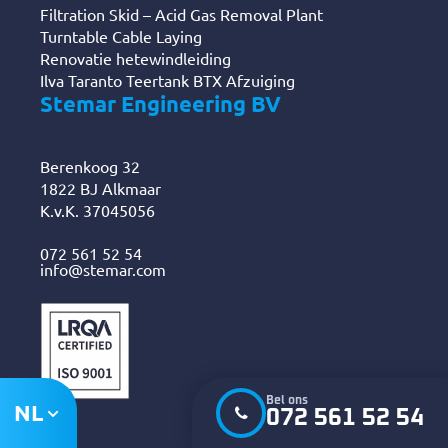
Filtration Skid – Acid Gas Removal Plant
Turntable Cable Laying
Renovatie hetewindleiding
Ilva Taranto Teertank BTX Afzuiging
Stemar Engineering BV
Berenkoog 32
1822 BJ Alkmaar
K.v.K. 37045056
072 561 52 54
info@stemar.com
Bel ons
NL
072 561 52 54