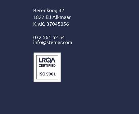
Berenkoog 32
1822 BJ Alkmaar
K.v.K. 37045056
072 561 52 54
info@stemar.com
Home
About us
Expertise