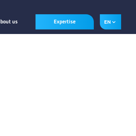
EN
bout us
Expertise